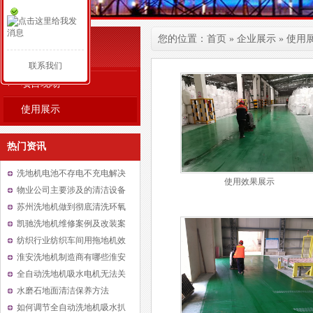
您的位置：
首页
»
企业展示
»
使用
企业展示
联系我们
项目现场
使用展示
热门资讯
洗地机电池不存电不充电解决
使用效果展示
办法
物业公司主要涉及的清洁设备
种类
苏州洗地机做到彻底清洗环氧
地面方法及原因
凯驰洗地机维修案例及改装案
例
纺织行业纺织车间用拖地机效
果好吗
淮安洗地机制造商有哪些淮安
洗地机多少钱一台
全自动洗地机吸水电机无法关
闭是什么故障
水磨石地面清洁保养方法
如何调节全自动洗地机吸水扒