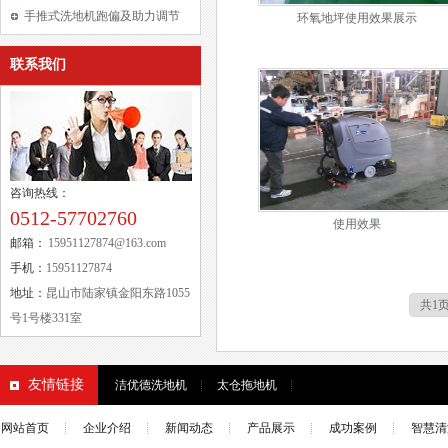
的工作角度
手推式洗地机跑偏及助力调节
环氧地坪使用效果展示
方法
联系我们
咨询热线：
0512-57702760
使用效果
邮箱：
15951127874@163.com
手机：
15951127874
地址：
昆山市陆家镇金阳东路1055
共1页
号1号楼331室
友情链接
洁优德洗地机
太仓拖地机
网站首页
企业介绍
新闻动态
产品展示
成功案例
智慧清