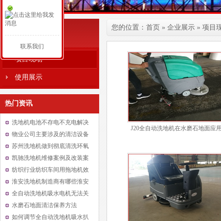
您的位置：
首页
»
企业展示
»
项目
企业展示
联系我们
项目现场
使用展示
热门资讯
洗地机电池不存电不充电解决
J20全自动洗地机在水磨石地面应
办法
物业公司主要涉及的清洁设备
种类
苏州洗地机做到彻底清洗环氧
地面方法及原因
凯驰洗地机维修案例及改装案
例
纺织行业纺织车间用拖地机效
果好吗
淮安洗地机制造商有哪些淮安
洗地机多少钱一台
全自动洗地机吸水电机无法关
闭是什么故障
水磨石地面清洁保养方法
如何调节全自动洗地机吸水扒