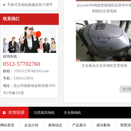
的工作角度
手推式洗地机跑偏及助力调节
jieyoudeJ60驾驶型拖地机在苏州中
制辊的交货现场
方法
联系我们
咨询热线：
0512-57702760
太仓食品企业洗地机交货现场
邮箱：
15951127874@163.com
手机：
15951127874
地址：
昆山市陆家镇金阳东路1055
共1页
号1号楼331室
友情链接
洁优德洗地机
太仓拖地机
网站首页
企业介绍
新闻动态
产品展示
成功案例
智慧清